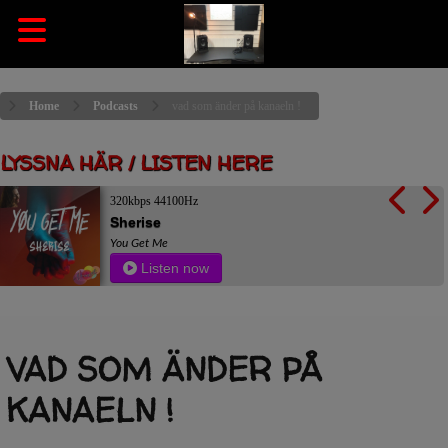
Home
Podcasts
vad som änder på kanaeln !
LYSSNA HÄR / LISTEN HERE
320kbps 44100Hz
Sherise
You Get Me
Listen now
VAD SOM ÄNDER PÅ
KANAELN !