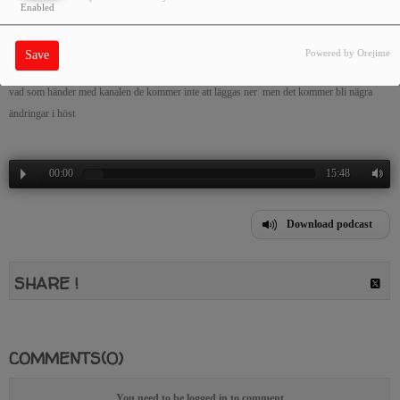
Enabled
MAY 07, 2026 - 09:00 PM -
489VIEWS
Powered by Orejime
Save
vad som händer med kanalen de kommer inte att läggas ner men det kommer bli nägra
ändringar i höst
00:00
15:48
Download podcast
SHARE !
COMMENTS(0)
You need to be logged in to comment