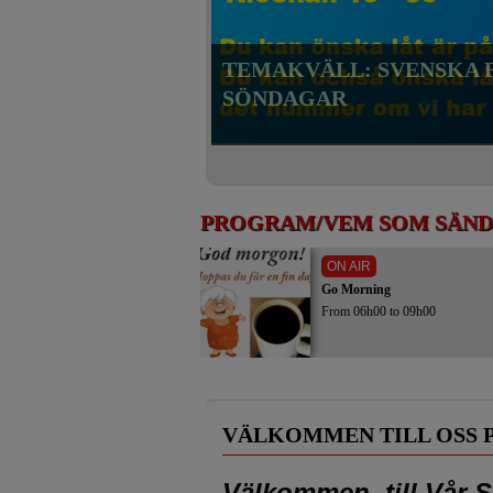
TEMAKVÄLL: SVENSKA FA
SÖNDAGAR
PROGRAM/VEM SOM SÄN
ON AIR
Go Morning
From 06h00 to 09h00
VÄLKOMMEN TILL OSS 
Välkommen till Vår Si