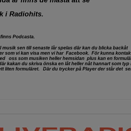
 i Radiohits.
 finns Podcasta.
ll musik sen till senaste lår
spelas där kan du blicka backå
der som vi kan visa men vi har
Facebook. För kunna kontakt
 med
oss som musiken heller hemsidan plus kan en formul
är kakan du skriva önska en låt heller nåt
hannart som typ 
t liten formuläret. D
är du trycker på Player der står det
se