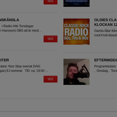
SEE
NSKÄNSLA
OLDIES CLA
KLOCKAN 12:
 i Radio Hits Torsdagar
n Hansson) OBS att är mest
Gamla låtar från
ohn...
rock'n'roll-klas
SEE
soulhits...
ITER
EFTERMIDD
edare: Non Stop svensk DAG:
Programledare
ar) EJ sommar TID :ca: 19:00 -...
, Onsdag , Torsd
SEE