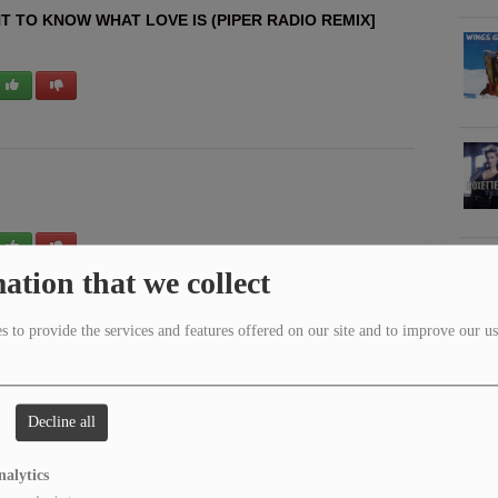
T TO KNOW WHAT LOVE IS (PIPER RADIO REMIX]
ation that we collect
 to provide the services and features offered on our site and to improve our us
ER THAN HELL
Decline all
nalytics
See more