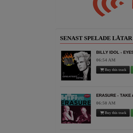
SENAST SPELADE LÅTAR
BILLY IDOL - EY
06:54 AM
Buy this track
ERASURE - TAKE
06:50 AM
Buy this track