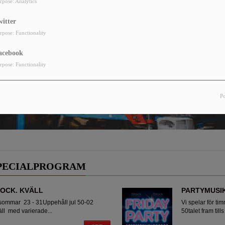
rpose: Analytics
witter
rpose: Functionality
acebook
rpose: Functionality
P
SPECIALPROGRAM
OCK. KVÄLL
PARTYMUSI
sommar 23 - 31Uppehåll jul 50-02
Vi spelar för ti
ll med varierade...
50talet fram till