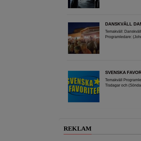
DANSKVÄLL DA
Temakväll: Danskväll
Programledare: (Joh
dansband non stop J
SVENSKA FAVOR
Temakväll Programl
Tisdagar och (Söndag
REKLAM