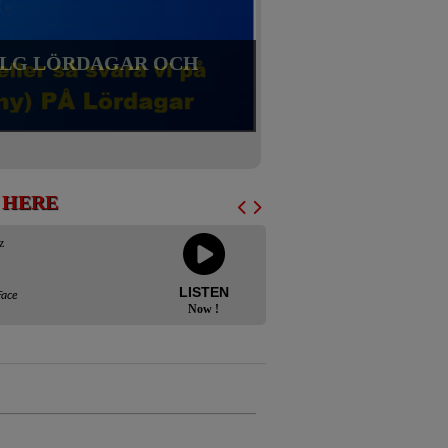
 HELG LÖRDAGAR OCH
N HERE
z
LISTEN
Face
Now !