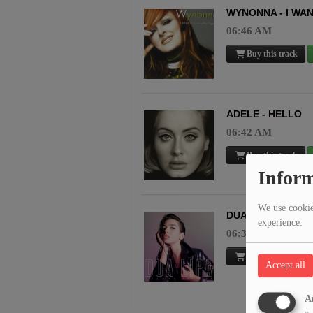
WYNONNA - I WAN
06:46 AM
Buy this track
ADELE - HELLO
06:42 AM
Buy this track
Inform
We use cookies
DUA LIPA - HOTT
experience.
06:38 AM
Buy this track
Accept all
A