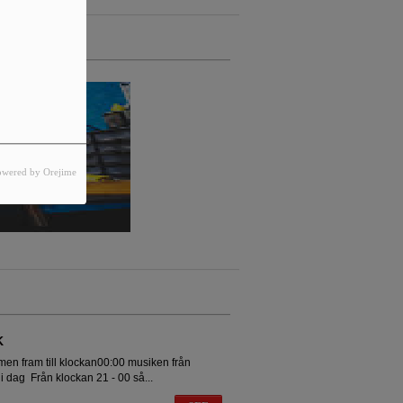
owered by Orejime
K
mmen fram till klockan00:00 musiken från
s i dag Från klockan 21 - 00 så...