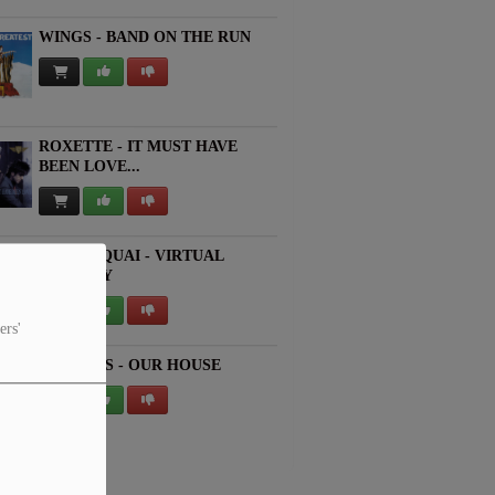
WINGS - BAND ON THE RUN
ROXETTE - IT MUST HAVE
BEEN LOVE...
JAMIROQUAI - VIRTUAL
INSANITY
ers'
MADNESS - OUR HOUSE