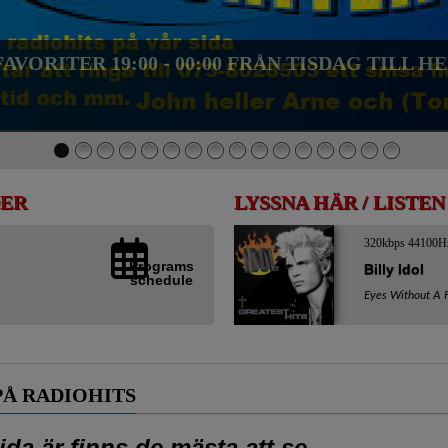
VORITER 19:00 - 00:00 FRÅN TISDAG TILL
DER
LYSSNA HÄR / LISTE
320kbps 44100H
Programs
Billy Idol
schedule
Eyes Without A 
PÅ RADIOHITS
da är finns de mästa att se