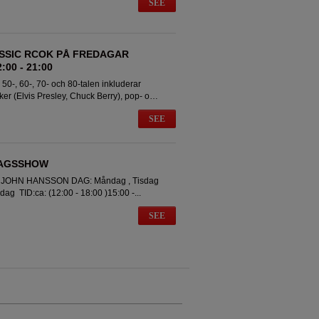
SEE
SSIC RCOK PÅ FREDAGAR
00 - 21:00
 50-, 60-, 70- och 80-talen inkluderar
siker (Elvis Presley, Chuck Berry), pop- och
SEE
AGSSHOW
: JOHN HANSSON DAG: Måndag , Tisdag
ag TID:ca: (12:00 - 18:00 )15:00 -...
SEE