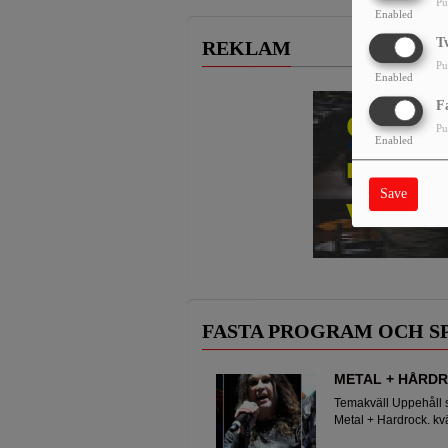
Pu
Enabled
T
REKLAM
Pu
Enabled
F
Pu
Enabled
Save
FASTA PROGRAM OCH 
METAL + HÅRDR
Temakväll Uppehåll 
Metal + Hardrock. kvä