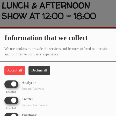
LUNCH & AFTERNOON
SHOW AT 12:00 - 18:00
Information that we collect
We use cookies to provide the services and features offered on our site
and to improve our users' experience.
Accept all
Decline all
Analytics
APRIL 28, 2019 - 12:55 PM -
39134VIEWS
Purpose: Analytics
Enabled
Twitter
Purpose: Functionality
Enabled
hej du missa inte John på Måndagar till torsdagar klockan 12:00
- 18:00
Facebook