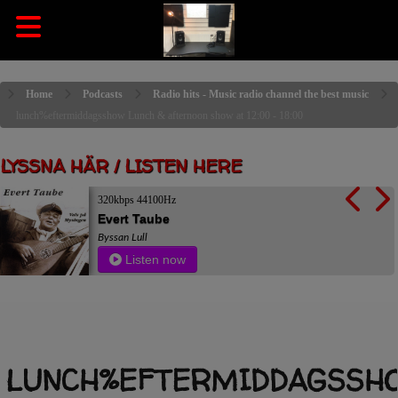
Home
Podcasts
Radio hits - Music radio channel the best music
lunch%eftermiddagsshow Lunch & afternoon show at 12:00 - 18:00
LYSSNA HÄR / LISTEN HERE
320kbps 44100Hz
Evert Taube
Byssan Lull
Listen now
LUNCH%EFTERMIDDAGSSH