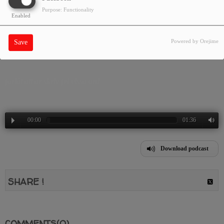
Purpose: Functionality
Enabled
med musik önska mm.
Powered by Orejime
Save
vi prta om teknik i radiohits olicka kablar och ljudkort
förlåt att är skriv fel vissa ord
00:00
01:36
Download podcast
SHARE !
COMMENTS(0)