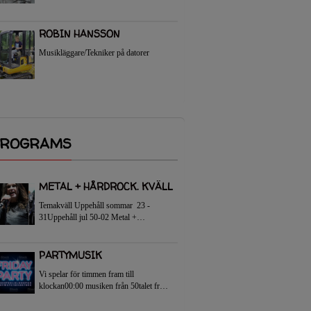
ROBIN HANSSON
Musikläggare/Tekniker på datorer
PROGRAMS
METAL + HÅRDROCK. KVÄLL
Temakväll Uppehåll sommar 23 -
31Uppehåll jul 50-02 Metal +
Hardrock. kväll med varierade
rocklåtar från 1960-talet till 2019-talet
varje...
PARTYMUSIK
Vi spelar för timmen fram till
klockan00:00 musiken från 50talet fram
tills i dag Från klockan 21 - 00 så
kommer vi spelar lite partylåtar och tala