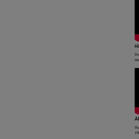
H
De
tit
A
Hur
19
an