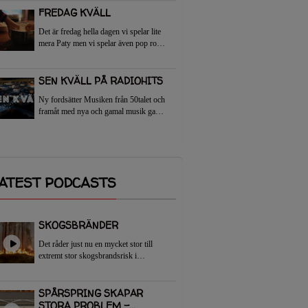
om det helg...
FREDAG ​​KVÄLL
Det är fredag hella dagen vi spelar lite
mera Paty men vi spelar även pop rock
mm. Från 50talet tills i dag
SEN KVÄLL PÅ RADIOHITS
Ny fordsätter Musiken från 50talet och
framåt med nya och gamal musik gamla
hits som har legad på topplisor Även
ny musik kommer du att höra efter
danskväll
ATEST PODCASTS
SKOGSBRÄNDER
Det råder just nu en mycket stor till
extremt stor skogsbrandsrisk i
Götaland, stora delar av Svealand och
sydöstra Norrland. SMHI har utfärdat
Brandriskprognoser på grund...
SPÅRSPRING SKAPAR
STORA PROBLEM –...