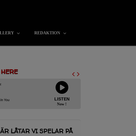
LLERY
REDAKTION
N HERE
z
LISTEN
 In You
Now !
ÄR LÅTAR VI SPELAR PÅ