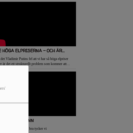
 Ringhals har varit...
E HÖGA ELPRISERNA – OCH ÄR...
det Vladimir Putins fel att vi har så höga elpriser
er är det ett strukturellt problem som kommer att
bestå oavsett kriget i Ukraina? Det är en av...
ers'
IVE - 400 SPÄNN
na låt är lite bra för bra tycker vi