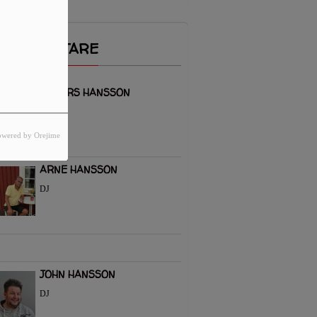
EDARBETARE
ANDERS HANSSON
Director
owered by Orejime
ARNE HANSSON
DJ
JOHN HANSSON
DJ