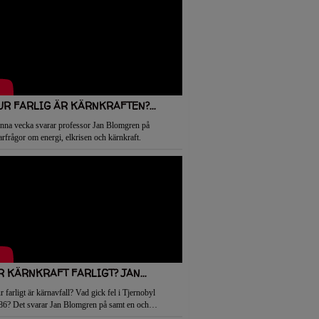
UR FARLIG ÄR KÄRNKRAFTEN?...
nna vecka svarar professor Jan Blomgren på
tarfrågor om energi, elkrisen och kärnkraft.
̈R KÄRNKRAFT FARLIGT? JAN...
 farligt är kärnavfall? Vad gick fel i Tjernobyl
86? Det svarar Jan Blomgren på samt en och
nan tittarfråga. Forsmark, Oskarshamn, Barsebäck