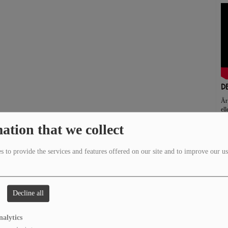
och
D
Är 
ell
ation that we collect
 to provide the services and features offered on our site and to improve our us
Decline all
J
nalytics
Den