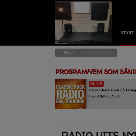
START
Home
Radio Hits Nyheter
PROGRAM/VEM SOM SÄN
ON AIR
From 12h00 to 21h00
RADIO HITS N