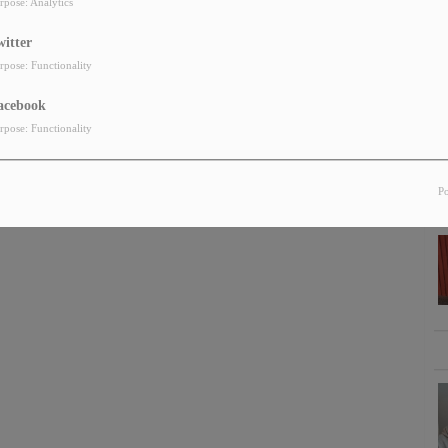
rpose: Analytics
witter
M
rpose: Functionality
acebook
rpose: Functionality
P