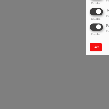
Pu
Enabled
T
Pu
Enabled
F
Pu
Enabled
Save