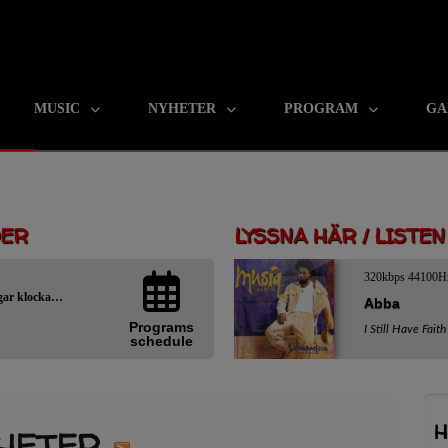
MUSIC
NYHETER
PROGRAM
GA
DER
LYSSNA HÄR / LISTE
320kbps 44100H
Oldies Classic Rcok PÅ Fredagar klockan 12:00 - 21:00
Abba
Programs
I Still Have Faith
schedule
H
YHETER