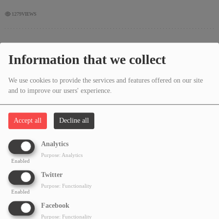
1279VIEWS
Programledare:
Information that we collect
Ingen just nu
We use cookies to provide the services and features offered on our site
and to improve our users' experience.
DAG:
Fredag
Accept all
Decline all
TID:ca:
Analytics
Purpose: Analytics
Enabled
Twitter
Uppehåll sommar 24 - 34
Purpose: Functionality
Enabled
Uppehåll jul 50-02
Facebook
----------------------------------------------------------------------------------------------------------
Purpose: Functionality