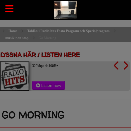
Home
Tablån i Radio hits Fasta Program och Specialprogram
musik non stop
Go Morning
LYSSNA HÄR / LISTEN HERE
320kbps 44100Hz
Listen now
GO MORNING