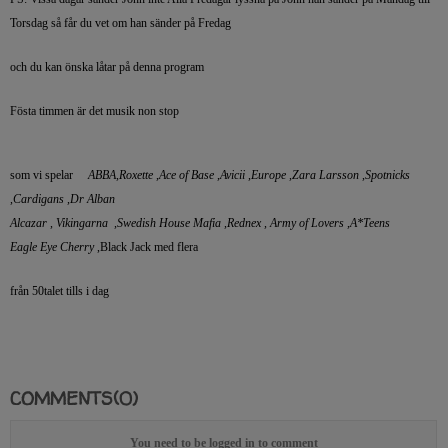
Torsdag så får du vet om han sänder på Fredag
och du kan önska låtar på denna program
Fösta timmen är det musik non stop
som vi spelar
ABBA,Roxette ,Ace of Base ,Avicii ,Europe ,Zara Larsson ,Spotnicks
,Cardigans ,Dr Alban
Alcazar , Vikingarna ,Swedish House Mafia ,Rednex , Army of Lovers ,A*Teens
Eagle Eye Cherry
,Black Jack med flera
från 50talet tills i dag
COMMENTS(0)
You need to be logged in to comment