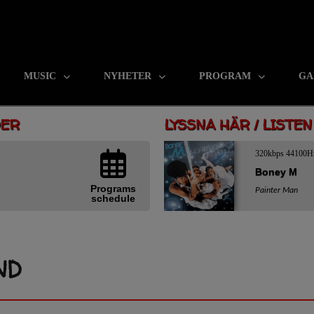
MUSIC
NYHETER
PROGRAM
GA
DER
LYSSNA HÄR / LISTE
320kbps 44100H
Boney M
Programs
Painter Man
schedule
ND