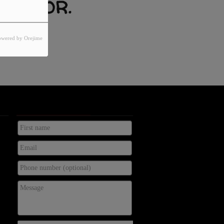
 ERROR.
XISTS.
owered by Orejime
KONTAKTA OSS