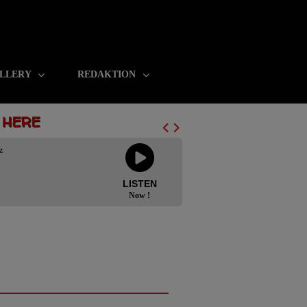
LLERY
REDAKTION
N HERE
z
LISTEN
Now !