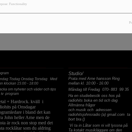
YOU HAVE ENCOUNTERED AN
rpose: Functionality
, THE PAGE YOU ARE LOOKING FOR NO LONGER E
P
ASTA PROGRAM
ALLMÄNNA FRÅGOR
ogram
Studio/
Prata med Arne hansson Ring
ndag Tisdag Onsdag Torsdag Med
mellan kl. 10:00 - 16:00
hn klockan 15:00 - 18:00
acka om nyheter och väder och tips
Måndag till Fredag 070- 883 99 35
 tv program
Ha en studiebesök oss hos på
radiohits boka en tid och dag
tal + Hardrock. kväll i
Allmänna frågor
diohits på Onsdagar
och musik och adressen
ogramledare i bland det kan
radiohitsjohnsradio (a) gmail.com ta
ra John heller Arne men de
bort bra ()
sta är rock non stop med det
Vi ta in Låtar som ni vill lyssna på
sta rocklåtar som du aldring
Ta kotakt musikläggare om den