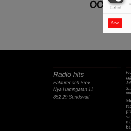
OOPS, 
Pu
Enabled
SORRY
Save
POST/BESÖKSADRESS
F
Radio hits
Pr
Må
Fakturer och Brev
Jo
Sn
Nya Hamngatan 11
om
852 29 Sundsvall
Me
ra
pr
va
mä
bä