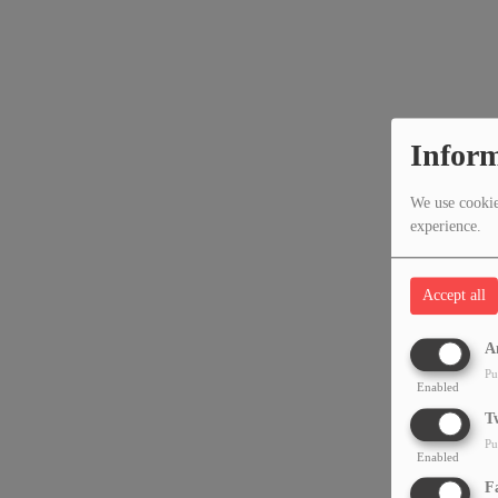
Inform
We use cookies
experience.
Accept all
A
Pu
Enabled
T
Pu
Enabled
F