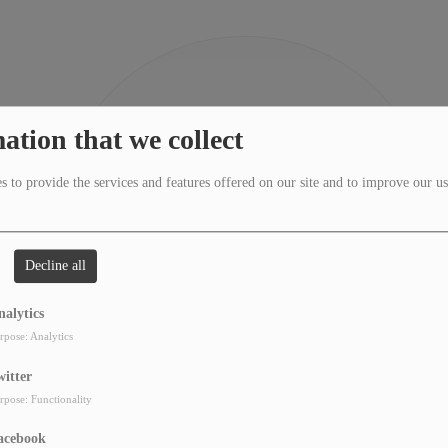
404
ation that we collect
 to provide the services and features offered on our site and to improve our us
Decline all
nalytics
rpose: Analytics
witter
rpose: Functionality
acebook