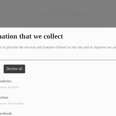
404
ation that we collect
 to provide the services and features offered on our site and to improve our us
Decline all
nalytics
rpose: Analytics
witter
rpose: Functionality
acebook