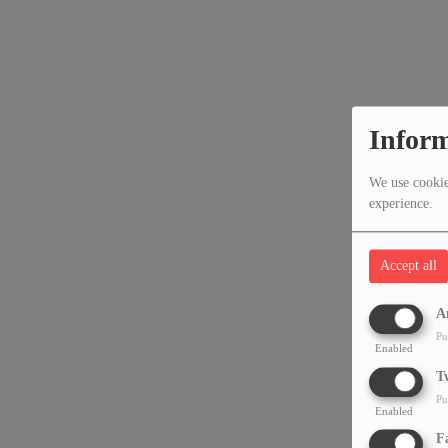
Inform
We use cookies
experience.
Accept all
A
Pu
Enabled
T
Pu
Enabled
F