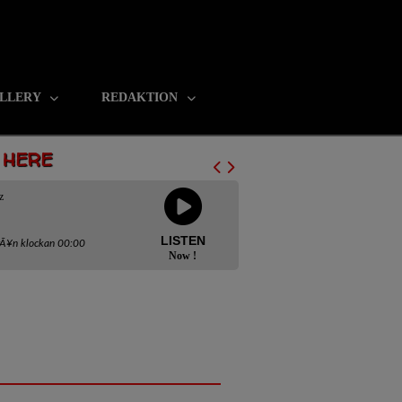
LLERY
REDAKTION
N HERE
z
LISTEN
rÃ¥n klockan 00:00
Now !