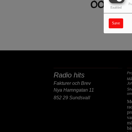
OOPS, 
Pu
Enabled
SORRY
Save
POST/BESÖKSADRESS
F
Radio hits
Pr
Må
Fakturer och Brev
Jo
Sn
Nya Hamngatan 11
om
852 29 Sundsvall
Me
ra
pr
va
mä
bä