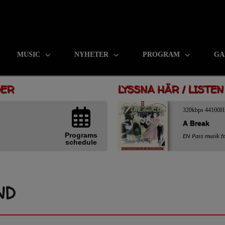
MUSIC
NYHETER
PROGRAM
GA
DER
LYSSNA HÄR / LISTE
320kbps 44100H
A Break
Programs
EN Pass musik f
schedule
ND