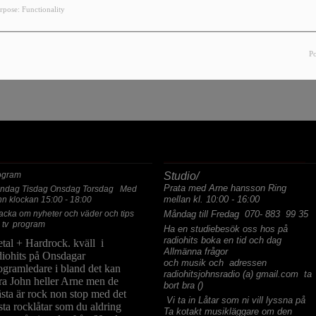
YOU HAVE ENCOUNTERED AN
rpose: Functionality
, THE PAGE YOU ARE LOOKING FOR NO LONGER E
P
ASTA PROGRAM
ALLMÄNNA FRÅGOR
ogram
Studio/
Prata med Arne hansson Ring
ndag Tisdag Onsdag Torsdag Med
mellan kl. 10:00 - 16:00
hn klockan 15:00 - 18:00
acka om nyheter och väder och tips
Måndag till Fredag 070- 883 99 35
 tv program
Ha en studiebesök oss hos på
radiohits boka en tid och dag
tal + Hardrock. kväll i
Allmänna frågor
diohits på Onsdagar
och musik och adressen
ogramledare i bland det kan
radiohitsjohnsradio (a) gmail.com ta
ra John heller Arne men de
bort bra ()
sta är rock non stop med det
Vi ta in Låtar som ni vill lyssna på
sta rocklåtar som du aldring
Ta kotakt musikläggare om den