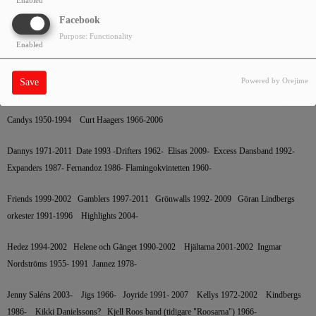
Enabled
Anders Engbergs 1994-2000 Arvingarna 1989- Barbados 1992- Berth
Facebook
Idoffs 1955-
Purpose: Functionality
Enabled
Bhonus 1972-2012 Black Jack 1991- Blender 2002- Bobbysocks
Boogart 1984-2006 Candela 1984-2009
Powered by Orejime
Save
Carina Jaarneks 1989-2016 Casanovas 1989- CC & Lee 2003-2011 Cool
Candys 1950-1994 Curt Haagers 1966-2006
Dannys 1971-2011 Date 1993 -Drifters 1962- Elisas 2009- Excess Dansband 1992-
Expanders 1987- Fernandoz 1986- Flamingokvintetten 1960-
Friends 1999-2002 Gamblers 1997-2011 Grönwalls 1992- 2009 Göran Lindbergs
orkester 1991-1996 Highlights 2004-
Hedez 1994-2002 Helene och Gänget 1990-2002 Hjältarna 2001-2002 Ingmar
Nordströms 1955- 1991 Jannez 1978-
Jenny Saléns 2003- Jigs 1966- Joyride 1991- 2007 Kellys 1972-2002 Kindbergs
1986- Kikki Danielssons? Kjell Roos band (tidigare "Roosarna") 1966-