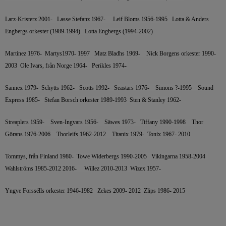
Larz-Kristerz 2001- Lasse Stefanz 1967- Leif Bloms 1956-1995 Lotta & Anders
Engbergs orkester (1989-1994) Lotta Engbergs (1994-2002)
Martinez 1976- Martys1970- 1997 Matz Bladhs 1969- Nick Borgens orkester 1990-
2003 Ole Ivars, från Norge 1964- Perikles 1974-
Sannex 1979- Schytts 1962- Scotts 1992- Seastars 1976- Simons ?-1995 Sound
Express 1985- Stefan Borsch orkester 1989-1993 Sten & Stanley 1962-
Streaplers 1959- Sven-Ingvars 1956- Säwes 1973- Tiffany 1990-1998 Thor
Görans 1976-2006 Thorleifs 1962-2012 Titanix 1979- Tonix 1967- 2010
Tommys, från Finland 1980- Towe Widerbergs 1990-2005 Vikingarna 1958-2004
Wahlströms 1985-2012 2016- Willez 2010-2013 Wizex 1957-
Yngve Forssélls orkester 1946-1982 Zekes 2009- 2012 Zlips 1986- 2015