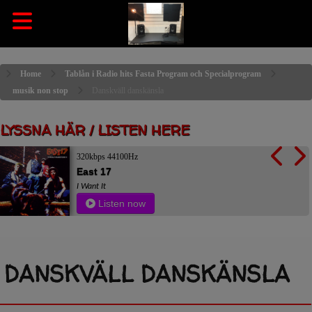
Home
Tablån i Radio hits Fasta Program och Specialprogram
musik non stop
Danskväll danskänsla
LYSSNA HÄR / LISTEN HERE
320kbps 44100Hz
East 17
I Want It
Listen now
DANSKVÄLL DANSKÄNSLA