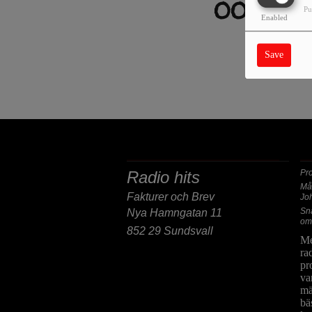
OOPS, 
Pu
Enabled
SORRY
Save
POST/BESÖKSADRESS
F
Radio hits
Pr
Må
Fakturer och Brev
Jo
Sn
Nya Hamngatan 11
om
852 29 Sundsvall
Me
ra
pr
va
mä
bä