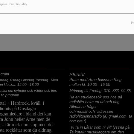
YOU HAVE ENCOUNTERED AN
rpose: Functionality
, THE PAGE YOU ARE LOOKING FOR NO LONGER E
P
ASTA PROGRAM
ALLMÄNNA FRÅGOR
ogram
Studio/
Prata med Arne hansson Ring
ndag Tisdag Onsdag Torsdag Med
mellan kl. 10:00 - 16:00
hn klockan 15:00 - 18:00
acka om nyheter och väder och tips
Måndag till Fredag 070- 883 99 35
 tv program
Ha en studiebesök oss hos på
radiohits boka en tid och dag
tal + Hardrock. kväll i
Allmänna frågor
diohits på Onsdagar
och musik och adressen
ogramledare i bland det kan
radiohitsjohnsradio (a) gmail.com ta
ra John heller Arne men de
bort bra ()
sta är rock non stop med det
Vi ta in Låtar som ni vill lyssna på
sta rocklåtar som du aldring
Ta kotakt musikläggare om den