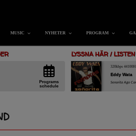
MUSIC
NYHETER
PROGRAM
GA
DER
LYSSNA HÄR / LISTE
320kbps 44100H
Eddy Wata
Programs
Senorita Ago Car
schedule
ND