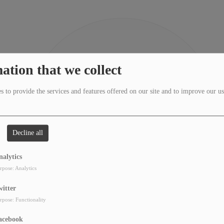
404
ation that we collect
 to provide the services and features offered on our site and to improve our us
Decline all
nalytics
rpose: Analytics
witter
rpose: Functionality
acebook