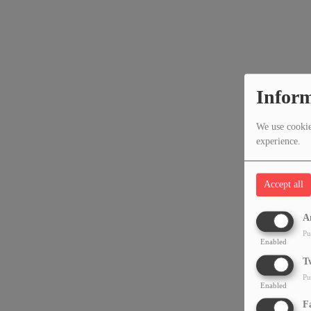
Inform
We use cookies
experience.
Accept all
A
Pu
Enabled
T
Pu
Enabled
F