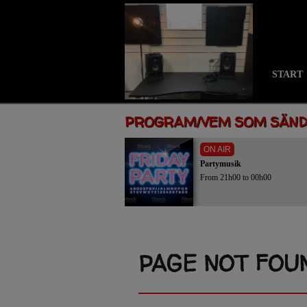
START
PROGRAM/VEM SOM SÄN
ON AIR
Partymusik
From 21h00 to 00h00
PAGE NOT FOU