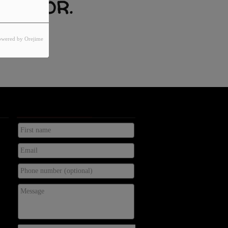
 ERROR.
XISTS.
owered by Orejime
KONTAKTA OSS