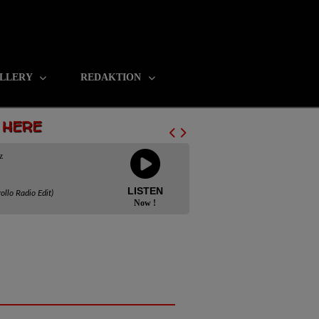
LLERY
REDAKTION
N HERE
z
LISTEN
ollo Radio Edit)
Now !