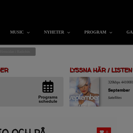
MUSIC
NYHETER
PROGRAM
GA
 Hemsidan i Radiohits
DER
LYSSNA HÄR / LISTE
320kbps 44100H
September
Programs
Satellites
schedule
IO OCH PÅ
0