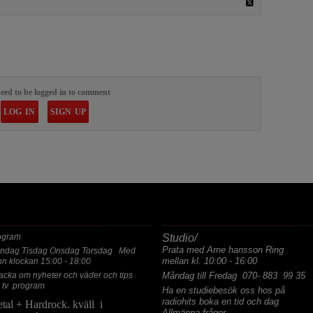
eed to be logged in to comment
LOG IN
SIGN UP
ASTA PROGRAM
ALLMÄNNA FRÅGOR
ogram
Studio/
Prata med Arne hansson Ring
ndag Tisdag Onsdag Torsdag Med
mellan kl. 10:00 - 16:00
hn klockan 15:00 - 18:00
acka om nyheter och väder och tips
Måndag till Fredag 070- 883 99 35
 tv program
Ha en studiebesök oss hos på
radiohits boka en tid och dag
tal + Hardrock. kväll i
Allmänna frågor