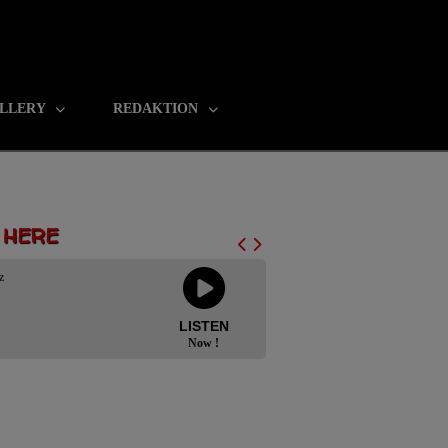
LLERY
REDAKTION
N HERE
z
LISTEN
Now !