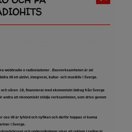
ADIOHITS
ra webbradio o radiostationer . Basverksamheten är att
a till ett aktivt, integrerat, kultur- och musikliv i Sverge.
 och våren -18, finansierat med ekonomiskt bidrag från Sverge
för andra att ekonomiskt stödja verksamheten, som drivs genom
der oss till är lyhörd och nyfiken och därför hoppas vi kunna
artner i Sverge.
marknadsbruset och undersökningar visar att reklam i radion är