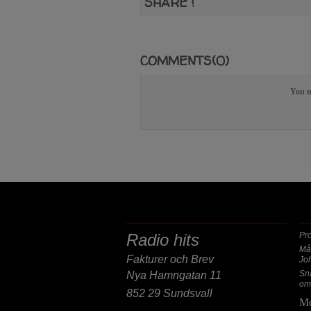
SHARE !
COMMENTS(0)
You n
POST/BESÖKSADRESS
F
Radio hits
Pr
Må
Fakturer och Brev
Jo
Sn
Nya Hamngatan 11
om
852 29 Sundsvall
Me