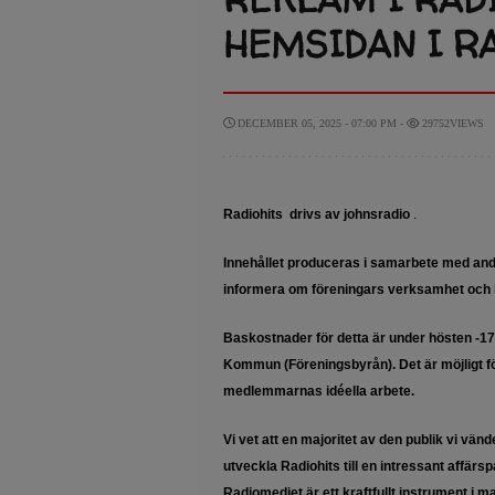
HEMSIDAN I R
DECEMBER 05, 2025 - 07:00 PM -
29752VIEWS
Radiohits drivs av johnsradio
.
Innehållet produceras i samarbete med and
informera om föreningars verksamhet och bidr
Baskostnader för detta är under hösten -17
Kommun (Föreningsbyrån). Det är möjligt 
medlemmarnas idéella arbete.
Vi vet att en majoritet av den publik vi vän
utveckla Radiohits till en intressant affärsp
Radiomediet är ett kraftfullt instrument i 