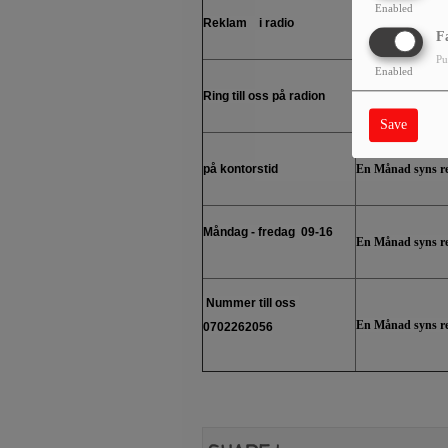
Enabled
Reklam i radio
En Månad syns r
F
Pu
Enabled
Ring till oss på radion
En Månad syns r
Save
på kontorstid
En Månad syns r
Måndag - fredag
09-16
En Månad syns r
Nummer till oss
En Månad syns r
0702262056