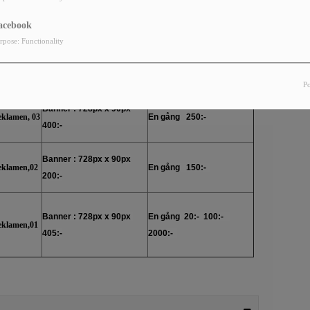
Banner : 728px x 90px
eklamen,09
En gång 550:-
1000:-
acebook
rpose: Functionality
Banner : 728px x 90px
eklamen,05
En gång 350:-
500:-
P
Banner : 728px x 90px
eklamen, 03
En gång 250:-
400:-
Banner : 728px x 90px
eklamen,02
En gång 150:-
200:-
Banner : 728px x 90px
En gång 20:- 100:-
eklamen,01
405:-
2000:-