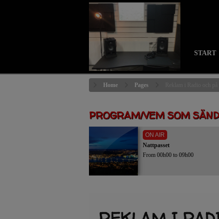
START
Home
Pages
Reklam i Radio och på
PROGRAM/VEM SOM SÄN
ON AIR
Nattpasset
From 00h00 to 09h00
REKLAM I RAD