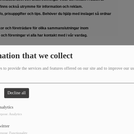
 finns också utrymme för information och reklam.
nfo, prisuppgifter och tips. Behöver du hjälp med inslaget så ordnar
skor och företrädare för olika sammanslutningar inom
 och föreningar vi alla har kontakt med i vår vardag.
lag som svarar mot kanalens policy och kan verka positivt för
ation that we collect
 to provide the services and features offered on our site and to improve our us
Decline all
hemsida
i radion
nalytics
rpose: Analytics
Banner : 728px x 90px
eklamen,12
En gång 1000:-
90000:-
witter
rpose: Functionality