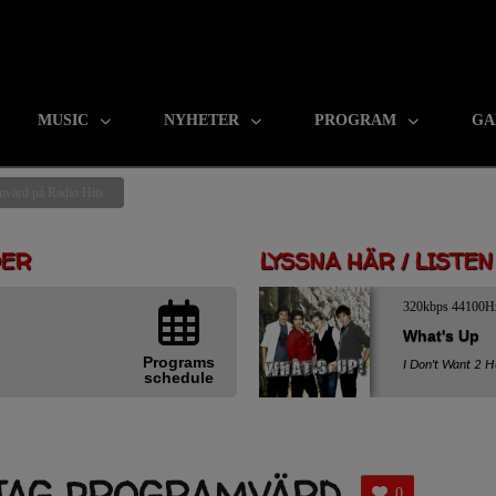
MUSIC
NYHETER
PROGRAM
GA
amvärd på Radio Hits
DER
LYSSNA HÄR / LISTE
320kbps 44100H
What's Up
Programs
I Don't Want 2 H
schedule
 JAG PROGRAMVÄRD
0