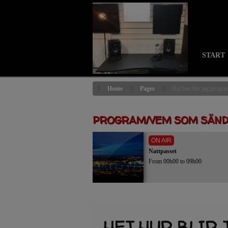
START
Home
Pages
Hej hur blir jag progr
PROGRAM/VEM SOM SÄN
ON AIR
Nattpasset
From 00h00 to 09h00
HEJ HUR BLIR