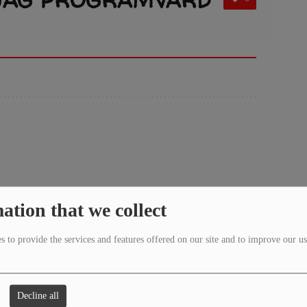
 radiosändning.
ation that we collect
en
 to provide the services and features offered on our site and to improve our us
ara och
Decline all