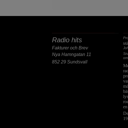
POST/BESÖKSADRESS
F
Radio hits
Pr
Må
Fakturer och Brev
Jo
Sn
Nya Hamngatan 11
om
852 29 Sundsvall
Me
ra
pr
va
mä
bä
ly
ro
en
De
19