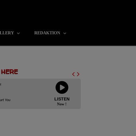
LLERY
REDAKTION
N HERE
z
LISTEN
urt You
Now !