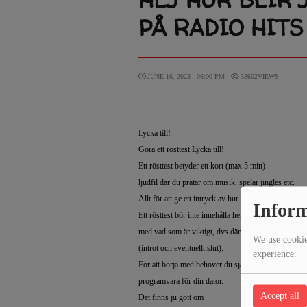
PÅ RADIO HITS
JUNE 16, 2023 - 06:00 PM -
33602VIEWS
Lycka till!
Göra ett rösttest Lycka till!
Ett rösttest betyder ett kort (max 5 min)
ljudfil där du pratar om musik, spelar jingles etc.
Allt för att ge ett intryck av hur man uppför sig i en
Inform
Ett rösttest bör inte innehålla hela låtar, men bara ta
med vad som är viktigt, dvs där du pratar om musik
We use cookies
(introt och eventuellt slut).
experience.
För att börja med behöver du självklart rätt maskinv
programvara för din dator.
Accept all
Det finns ju gott om