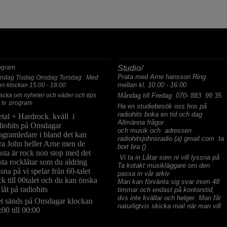
ASTA PROGRAM
ALLMÄNNA FRÅGOR
ogram
Studio/
Prata med Arne hansson Ring
ndag Tisdag Onsdag Torsdag Med
mellan kl. 10:00 - 16:00
hn klockan 15:00 - 18:00
acka om nyheter och väder och tips
Måndag till Fredag 070- 883 99 35
 tv program
Ha en studiebesök oss hos på
radiohits boka en tid och dag
tal + Hardrock. kväll i
Allmänna frågor
diohits på Onsdagar
och musik och adressen
ogramledare i bland det kan
radiohitsjohnsradio (a) gmail.com ta
ra John heller Arne men de
bort bra ()
sta är rock non stop med det
Vi ta in Låtar som ni vill lyssna på
sta rocklåtar som du aldring
Ta kotakt musikläggare om den
ssna på vi spelar från 60-talet
passa in vår arkiv
ck till 00talet och du kan önska
Man kan förvänta sig svar inom 48
 låt på radiohits
timmar och endast på kontorstid,
dvs inte kvällar och helger. Man får
t sänds på Onsdagar klockan
naturligtvis skicka mail när man vill
:00 till 00:00