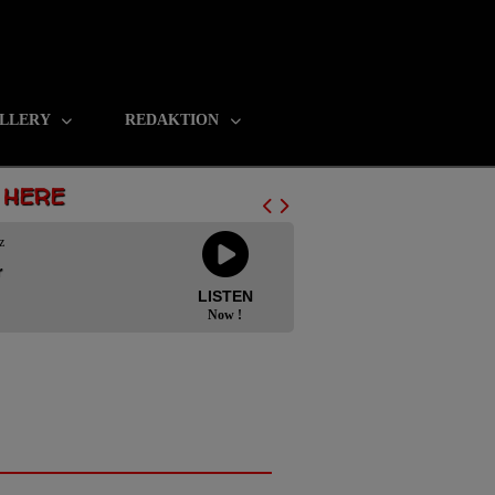
LLERY
REDAKTION
N HERE
z
r
LISTEN
Now !