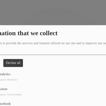
404
ation that we collect
 to provide the services and features offered on our site and to improve our us
Decline all
nalytics
rpose: Analytics
witter
rpose: Functionality
acebook