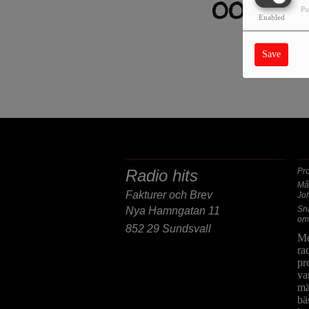
OOPS, 
Pu
Enabled
SORRY
Save
POST/BESÖKSADRESS
F
Radio hits
Pr
Må
Fakturer och Brev
Jo
Sn
Nya Hamngatan 11
om
852 29 Sundsvall
Me
ra
pr
va
mä
bä