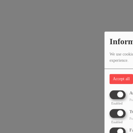
Inform
We use cookies
experience.
Accept all
A
Pu
Enabled
T
Pu
Enabled
F