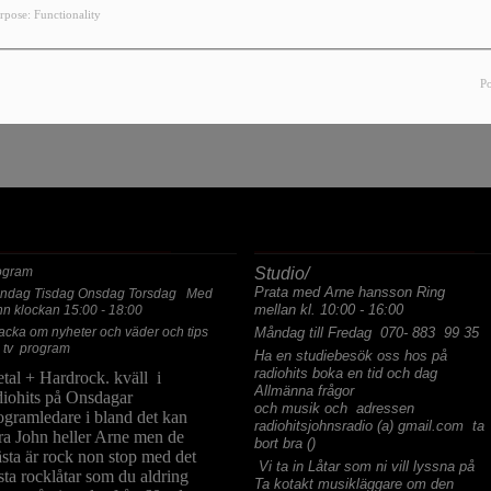
YOU HAVE ENCOUNTERED AN
rpose: Functionality
, THE PAGE YOU ARE LOOKING FOR NO LONGER E
P
ASTA PROGRAM
ALLMÄNNA FRÅGOR
ogram
Studio/
Prata med Arne hansson Ring
ndag Tisdag Onsdag Torsdag Med
mellan kl. 10:00 - 16:00
hn klockan 15:00 - 18:00
acka om nyheter och väder och tips
Måndag till Fredag 070- 883 99 35
 tv program
Ha en studiebesök oss hos på
radiohits boka en tid och dag
tal + Hardrock. kväll i
Allmänna frågor
diohits på Onsdagar
och musik och adressen
ogramledare i bland det kan
radiohitsjohnsradio (a) gmail.com ta
ra John heller Arne men de
bort bra ()
sta är rock non stop med det
Vi ta in Låtar som ni vill lyssna på
sta rocklåtar som du aldring
Ta kotakt musikläggare om den